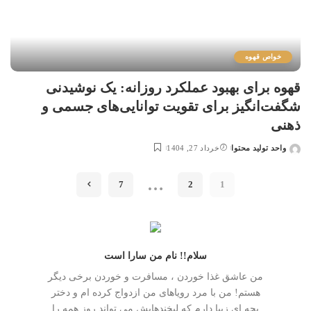
خواص قهوه
قهوه برای بهبود عملکرد روزانه: یک نوشیدنی
شگفت‌انگیز برای تقویت توانایی‌های جسمی و
ذهنی
واحد تولید محتوا
خرداد 27, 1404
…
7
2
1
سلام!! نام من سارا است
من عاشق غذا خوردن ، مسافرت و خوردن برخی دیگر
هستم! من با مرد رویاهای من ازدواج کرده ام و دختر
بچه ای زیبا دارم که لبخندهایش می تواند روز همه را